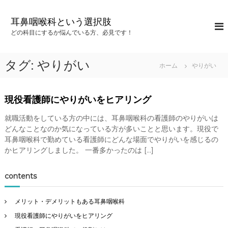
コ
ン
耳鼻咽喉科という選択肢
テ
どの科目にするか悩んでいる方、必見です！
ン
ツ
へ
タグ:
やりがい
ホーム
やりがい
ス
キ
ッ
現役看護師にやりがいをヒアリング
プ
就職活動をしている方の中には、耳鼻咽喉科の看護師のやりがいは
どんなことなのか気になっている方が多いことと思います。現役で
耳鼻咽喉科で勤めている看護師にどんな場面でやりがいを感じるの
かヒアリングしました。 一番多かったのは […]
contents
メリット・デメリットもある耳鼻咽喉科
現役看護師にやりがいをヒアリング